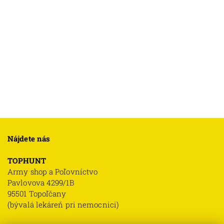
Nájdete nás
TOPHUNT
Army shop a Poľovníctvo
Pavlovova 4299/1B
95501 Topoľčany
(bývalá lekáreň pri nemocnici)