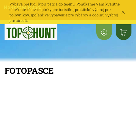
Výbava pre ľudí, ktorí patria do terénu. Ponúkame Vám kvalitné
No entries found...
oblečenie ,obuv ,doplnky pre turistiku, praktickú výstroj pre
poľovníkov, spoľahlivé vybavenie pre rybárov a odolnú výzbroj
pre airsoft.
FOTOPASCE