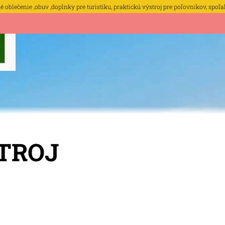
oblečenie ,obuv ,doplnky pre turistiku, praktickú výstroj pre poľovníkov, spoľa
OBCHODNÉ POD
TROJ