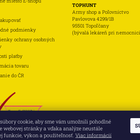
né miesto E-shopu
TOPHUNT
Army shop a Poľovníctvo
Pavlovova 4299/1B
akupovať
95501 Topoľčany
odné podmienky
(bývalá lekáreň pri nemocnici
enky ochrany osobných
v
sti platby
mácia tovaru
lanie do ČR
súbory cookie, aby sme vám umožnili pohodlné
S
e webovej stránky a vďaka analýze neustále
jej funkcie, výkon a použiteľnosť.
Viac informácií