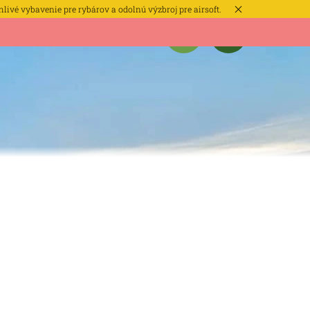
hlivé vybavenie pre rybárov a odolnú výzbroj pre airsoft.
MIENKY
KONTAKTY