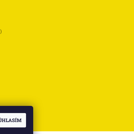
)
ÚHLASÍM