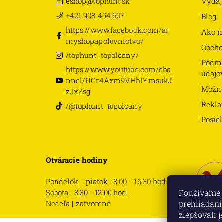
eshop
@
tophunt.sk
Výdaj
+421 908 454 607
Blog
https://www.facebook.com/ar
Ako n
myshopapolovnictvo/
Obch
/tophunt_topolcany/
Podmi
https://www.youtube.com/cha
údajo
nnel/UCr4Axm9VHhIYmsukJ
Možno
zJxZsg
Rekla
/@tophunt_topolcany
Posie
Otváracie hodiny
Pondelok - piatok | 8:00 - 16:30 hod.
Sobota | 8:30 - 12:00 hod.
Používame 
Nedeľa | zatvorené
prehliadani
zlepšovali 