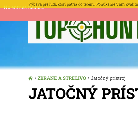
Výbava pre ľudí, ktorí patria do terénu. Ponúkame Vám kvalitné 
No entries found...
ZBRANE A STRELIVO
Jatočný prístroj
JATOČNÝ PRÍS