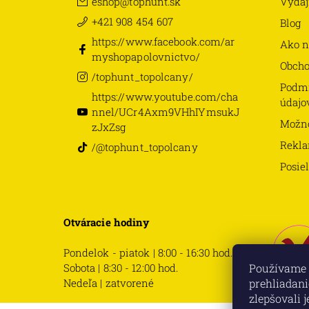
eshop
@
tophunt.sk
Výdaj
+421 908 454 607
Blog
https://www.facebook.com/ar
Ako n
myshopapolovnictvo/
Obch
/tophunt_topolcany/
Podmi
https://www.youtube.com/cha
údajo
nnel/UCr4Axm9VHhIYmsukJ
Možno
zJxZsg
Rekla
/@tophunt_topolcany
Posie
Otváracie hodiny
Pondelok - piatok | 8:00 - 16:30 hod.
Sobota | 8:30 - 12:00 hod.
Používame 
Nedeľa | zatvorené
prehliadani
zlepšovali 