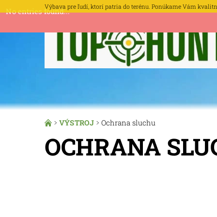
Výbava pre ľudí, ktorí patria do terénu. Ponúkame Vám kvalitné 
No entries found...
VÝSTROJ
Ochrana sluchu
OCHRANA SLU