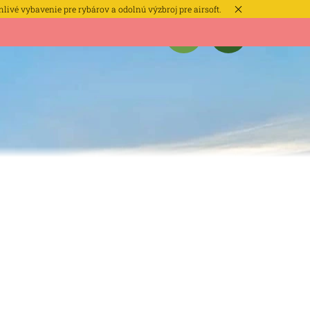
hlivé vybavenie pre rybárov a odolnú výzbroj pre airsoft.
MIENKY
KONTAKTY