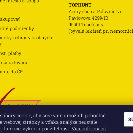
né miesto E-shopu
TOPHUNT
Army shop a Poľovníctvo
Pavlovova 4299/1B
akupovať
95501 Topoľčany
odné podmienky
(bývalá lekáreň pri nemocnici
enky ochrany osobných
v
sti platby
mácia tovaru
lanie do ČR
súbory cookie, aby sme vám umožnili pohodlné
S
e webovej stránky a vďaka analýze neustále
jej funkcie, výkon a použiteľnosť.
Viac informácií