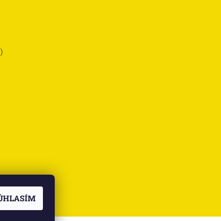
)
ÚHLASÍM