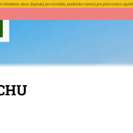
oblečenie ,obuv ,doplnky pre turistiku, praktickú výstroj pre poľovníkov, spoľa
OBCHODNÉ POD
CHU