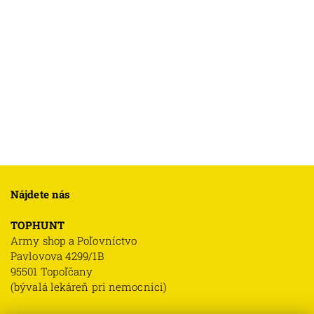
Nájdete nás
TOPHUNT
Army shop a Poľovníctvo
Pavlovova 4299/1B
95501 Topoľčany
(bývalá lekáreň pri nemocnici)