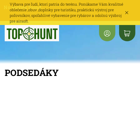
Výbava pre ľudí, ktorí patria do terénu. Ponúkame Vám kvalitné
No entries found...
oblečenie ,obuv ,doplnky pre turistiku, praktickú výstroj pre
poľovníkov, spoľahlivé vybavenie pre rybárov a odolnú výzbroj
pre airsoft.
PODSEDÁKY