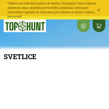
Výbava pre ľudí, ktorí patria do terénu. Ponúkame Vám kvalitné
No entries found...
oblečenie ,obuv ,doplnky pre turistiku, praktickú výstroj pre
poľovníkov, spoľahlivé vybavenie pre rybárov a odolnú výzbroj
pre airsoft.
SVETLICE