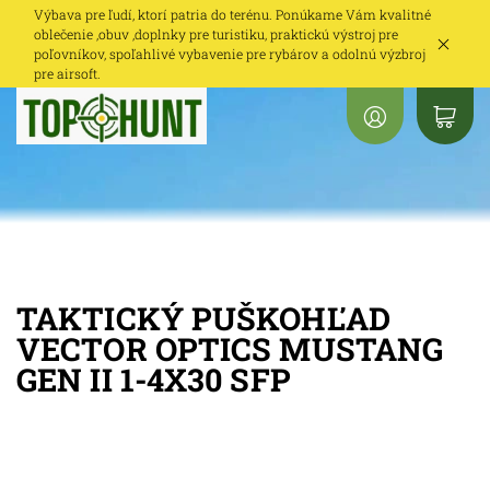
Výbava pre ľudí, ktorí patria do terénu. Ponúkame Vám kvalitné
oblečenie ,obuv ,doplnky pre turistiku, praktickú výstroj pre
poľovníkov, spoľahlivé vybavenie pre rybárov a odolnú výzbroj
pre airsoft.
TAKTICKÝ PUŠKOHĽAD
VECTOR OPTICS MUSTANG
GEN II 1-4X30 SFP