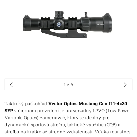
1
z 6
Taktický puškohľad
Vector Optics Mustang Gen II 1-4x30
SFP
v čiernom prevedení je univerzálny LPVO (Low Power
Variable Optics) zameriavač, ktorý je ideálny pre
dynamickú športovú streľbu, taktické využitie (CQB) a
streľbu na krátke až stredné vzdialenosti
.
Vďaka robustnej