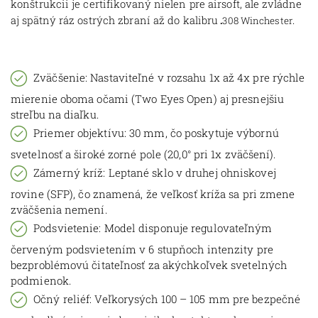
konštrukcii je certifikovaný nielen pre airsoft, ale zvládne
.
aj spätný ráz ostrých zbraní až do kalibru
.
308 Winchester
Zväčšenie
: Nastaviteľné v rozsahu 1x až 4x pre rýchle
mierenie oboma očami (Two Eyes Open) aj presnejšiu
streľbu na diaľku.
Priemer objektívu: 30 mm, čo poskytuje výbornú
svetelnosť a široké zorné pole (20,0° pri 1x zväčšení).
Zámerný kríž
: Leptané sklo v druhej ohniskovej
rovine (SFP
), čo znamená, že veľkosť kríža sa pri zmene
zväčšenia nemení.
Podsvietenie
: Model disponuje regulovateľným
červeným podsvietením v 6 stupňoch intenzity pre
bezproblémovú čitateľnosť za akýchkoľvek svetelných
podmienok.
Očný reliéf
: Veľkorysých 100 – 105 mm pre bezpečné