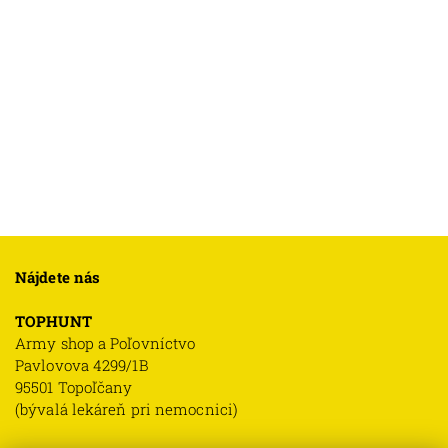
Nájdete nás
TOPHUNT
Army shop a Poľovníctvo
Pavlovova 4299/1B
95501 Topoľčany
(bývalá lekáreň pri nemocnici)