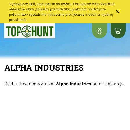
Výbava pre ľudí, ktorí patria do terénu. Ponúkame Vám kvalitné
oblečenie ,obuv ,doplnky pre turistiku, praktickú výstroj pre
poľovníkov, spoľahlivé vybavenie pre rybárov a odolnú výzbroj
pre airsoft.
ALPHA INDUSTRIES
Žiaden tovar od výrobcu
Alpha Industries
nebol nájdený....