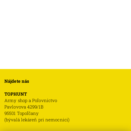
Nájdete nás
TOPHUNT
Army shop a Poľovníctvo
Pavlovova 4299/1B
95501 Topoľčany
(bývalá lekáreň pri nemocnici)