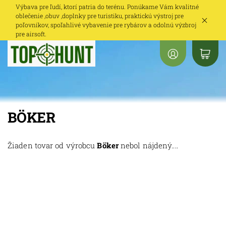
Výbava pre ľudí, ktorí patria do terénu. Ponúkame Vám kvalitné
oblečenie ,obuv ,doplnky pre turistiku, praktickú výstroj pre
poľovníkov, spoľahlivé vybavenie pre rybárov a odolnú výzbroj
pre airsoft.
BÖKER
Žiaden tovar od výrobcu
Böker
nebol nájdený....