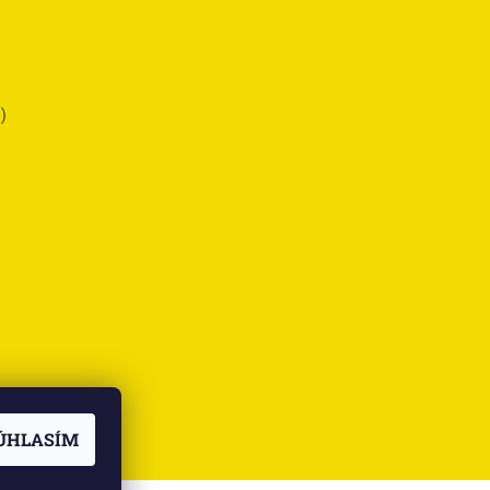
)
ÚHLASÍM