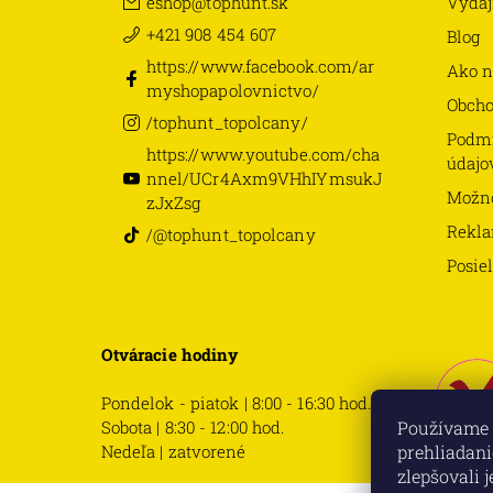
eshop
@
tophunt.sk
Výdaj
+421 908 454 607
Blog
https://www.facebook.com/ar
Ako n
myshopapolovnictvo/
Obch
/tophunt_topolcany/
Podmi
https://www.youtube.com/cha
údajo
nnel/UCr4Axm9VHhIYmsukJ
Možno
zJxZsg
Rekla
/@tophunt_topolcany
Posie
Otváracie hodiny
Pondelok - piatok | 8:00 - 16:30 hod.
Sobota | 8:30 - 12:00 hod.
Používame 
Nedeľa | zatvorené
prehliadani
zlepšovali 