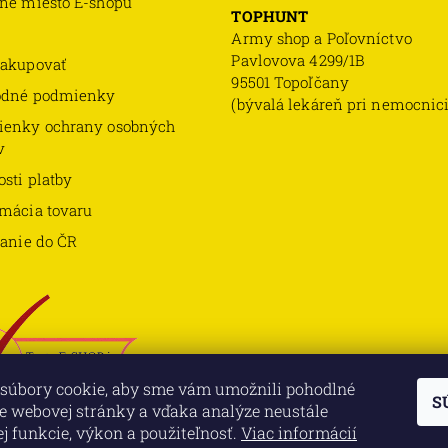
né miesto E-shopu
TOPHUNT
Army shop a Poľovníctvo
Pavlovova 4299/1B
akupovať
95501 Topoľčany
odné podmienky
(bývalá lekáreň pri nemocnici
enky ochrany osobných
v
sti platby
mácia tovaru
lanie do ČR
súbory cookie, aby sme vám umožnili pohodlné
S
e webovej stránky a vďaka analýze neustále
jej funkcie, výkon a použiteľnosť.
Viac informácií