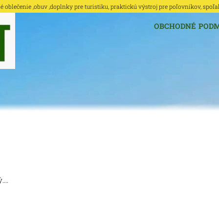
oblečenie ,obuv ,doplnky pre turistiku, praktickú výstroj pre poľovníkov, spoľa
OBCHODNÉ POD
...