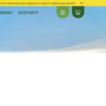
hlivé vybavenie pre rybárov a odolnú výzbroj pre airsoft.
MIENKY
KONTAKTY