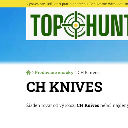
Výbava pre ľudí, ktorí patria do terénu. Ponúkame Vám kvalitné 
Predávané značky
CH Knives
CH KNIVES
Žiaden tovar od výrobcu
CH Knives
nebol nájdený.