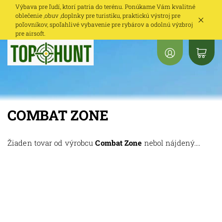
Výbava pre ľudí, ktorí patria do terénu. Ponúkame Vám kvalitné
oblečenie ,obuv ,doplnky pre turistiku, praktickú výstroj pre
poľovníkov, spoľahlivé vybavenie pre rybárov a odolnú výzbroj
pre airsoft.
COMBAT ZONE
Žiaden tovar od výrobcu
Combat Zone
nebol nájdený....