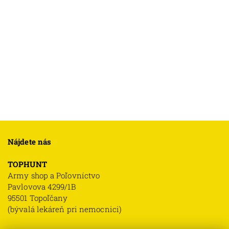
Nájdete nás
TOPHUNT
Army shop a Poľovníctvo
Pavlovova 4299/1B
95501 Topoľčany
(bývalá lekáreň pri nemocnici)