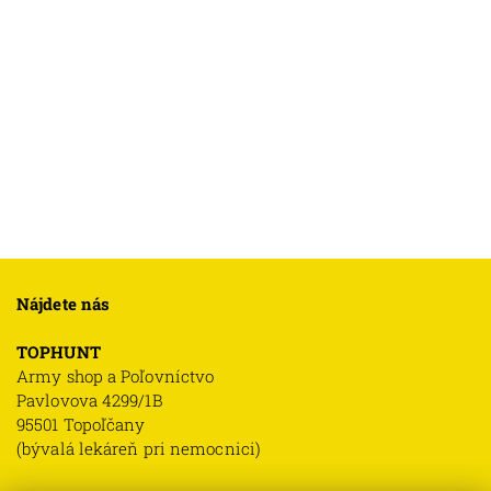
Nájdete nás
TOPHUNT
Army shop a Poľovníctvo
Pavlovova 4299/1B
95501 Topoľčany
(bývalá lekáreň pri nemocnici)