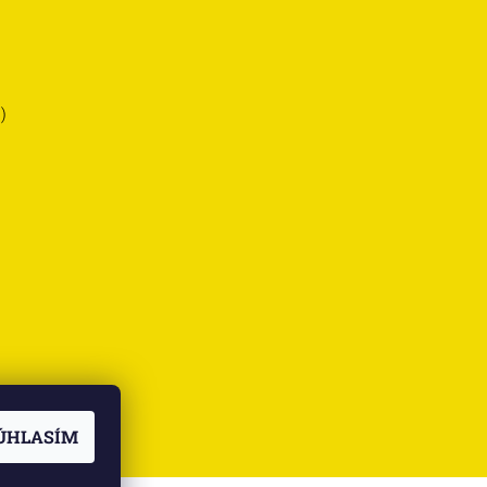
)
ÚHLASÍM