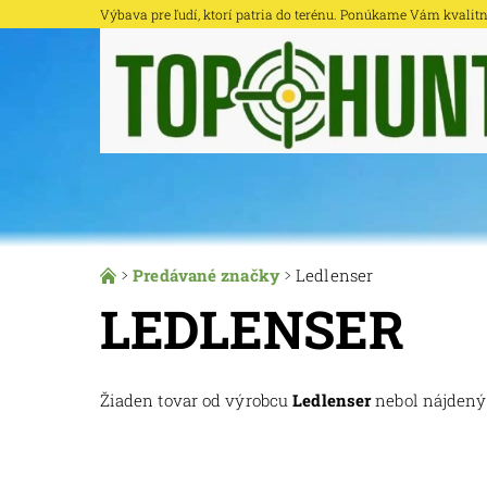
Výbava pre ľudí, ktorí patria do terénu. Ponúkame Vám kvalitné 
Predávané značky
Ledlenser
LEDLENSER
Žiaden tovar od výrobcu
Ledlenser
nebol nájdený..