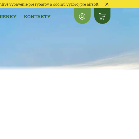
hlivé vybavenie pre rybárov a odolnú výzbroj pre airsoft.
MIENKY
KONTAKTY