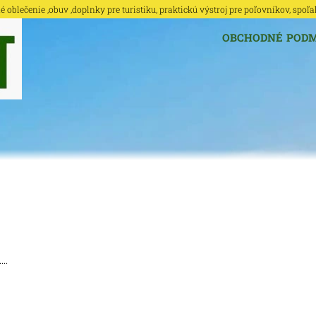
oblečenie ,obuv ,doplnky pre turistiku, praktickú výstroj pre poľovníkov, spoľa
OBCHODNÉ POD
..