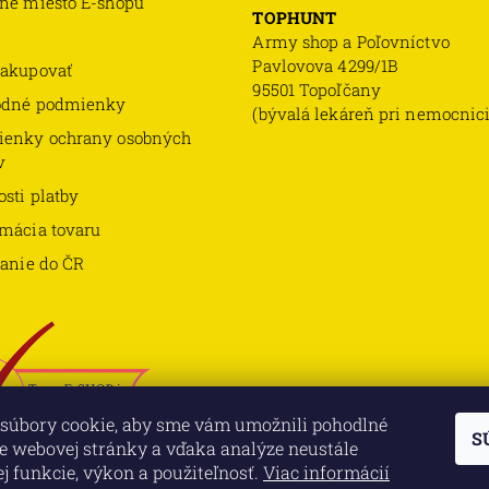
né miesto E-shopu
TOPHUNT
Army shop a Poľovníctvo
Pavlovova 4299/1B
akupovať
95501 Topoľčany
odné podmienky
(bývalá lekáreň pri nemocnici
enky ochrany osobných
v
sti platby
mácia tovaru
lanie do ČR
súbory cookie, aby sme vám umožnili pohodlné
S
e webovej stránky a vďaka analýze neustále
jej funkcie, výkon a použiteľnosť.
Viac informácií