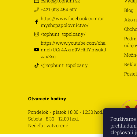
eshop
@
tophunt.sk
Výdaj
+421 908 454 607
Blog
https://www.facebook.com/ar
Ako n
myshopapolovnictvo/
Obch
/tophunt_topolcany/
Podmi
https://www.youtube.com/cha
údajo
nnel/UCr4Axm9VHhIYmsukJ
Možno
zJxZsg
Rekla
/@tophunt_topolcany
Posie
Otváracie hodiny
Pondelok - piatok | 8:00 - 16:30 hod.
Sobota | 8:30 - 12:00 hod.
Používame 
Nedeľa | zatvorené
prehliadani
zlepšovali 