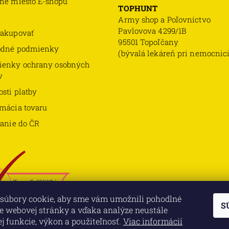
né miesto E-shopu
TOPHUNT
Army shop a Poľovníctvo
Pavlovova 4299/1B
akupovať
95501 Topoľčany
odné podmienky
(bývalá lekáreň pri nemocnici
enky ochrany osobných
v
sti platby
mácia tovaru
lanie do ČR
súbory cookie, aby sme vám umožnili pohodlné
S
e webovej stránky a vďaka analýze neustále
jej funkcie, výkon a použiteľnosť.
Viac informácií