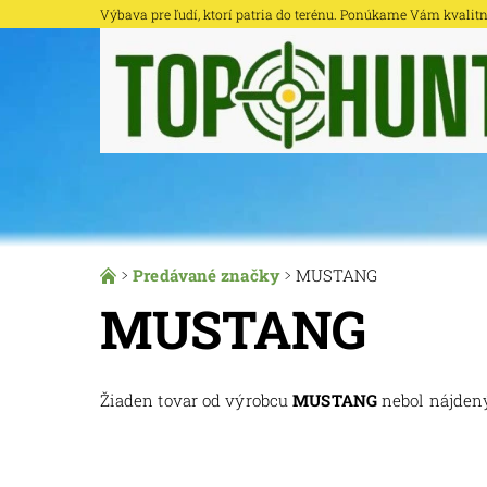
Výbava pre ľudí, ktorí patria do terénu. Ponúkame Vám kvalitné 
Predávané značky
MUSTANG
MUSTANG
Žiaden tovar od výrobcu
MUSTANG
nebol nájdený.