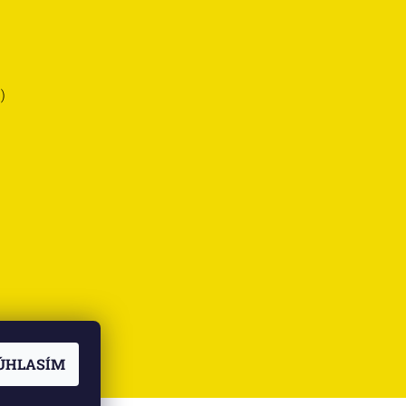
)
ÚHLASÍM