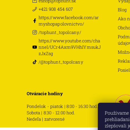
eshop
@
tophunt.sk
Výdaj
+421 908 454 607
Blog
https://www.facebook.com/ar
Ako n
myshopapolovnictvo/
Obch
/tophunt_topolcany/
Podmi
https://www.youtube.com/cha
údajo
nnel/UCr4Axm9VHhIYmsukJ
Možno
zJxZsg
Rekla
/@tophunt_topolcany
Posie
Otváracie hodiny
Pondelok - piatok | 8:00 - 16:30 hod.
Sobota | 8:30 - 12:00 hod.
Používame 
Nedeľa | zatvorené
prehliadani
zlepšovali 