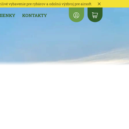
hlivé vybavenie pre rybárov a odolnú výzbroj pre airsoft.
MIENKY
KONTAKTY