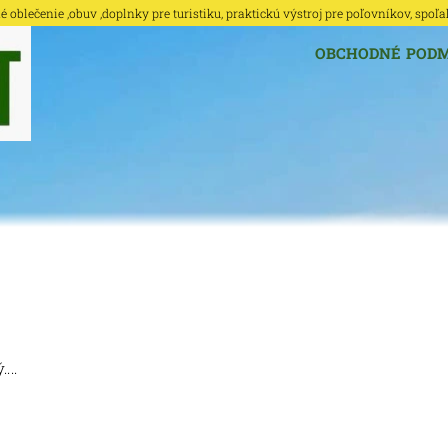
oblečenie ,obuv ,doplnky pre turistiku, praktickú výstroj pre poľovníkov, spoľa
OBCHODNÉ POD
...