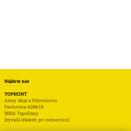
Nájdete nás
TOPHUNT
Army shop a Poľovníctvo
Pavlovova 4299/1B
95501 Topoľčany
(bývalá lekáreň pri nemocnici)