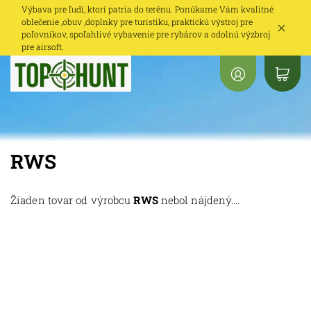
Výbava pre ľudí, ktorí patria do terénu. Ponúkame Vám kvalitné
oblečenie ,obuv ,doplnky pre turistiku, praktickú výstroj pre
poľovníkov, spoľahlivé vybavenie pre rybárov a odolnú výzbroj
pre airsoft.
RWS
Žiaden tovar od výrobcu
RWS
nebol nájdený....