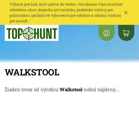
Výbava pre ľudí, ktorí patria do terénu. Ponúkame Vám kvalitné
oblečenie ,obuv ,doplnky pre turistiku, praktickú výstroj pre
poľovníkov, spoľahlivé vybavenie pre rybárov a odolnú výzbroj
pre airsoft.
WALKSTOOL
Žiaden tovar od výrobcu
Walkstool
nebol nájdený....