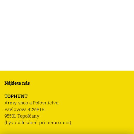
Nájdete nás
TOPHUNT
Army shop a Poľovníctvo
Pavlovova 4299/1B
95501 Topoľčany
(bývalá lekáreň pri nemocnici)